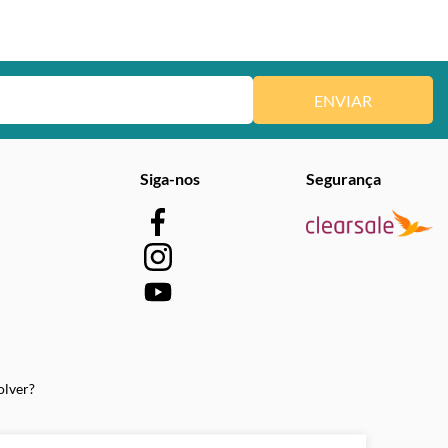
ENVIAR
Siga-nos
Segurança
olver?