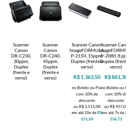
Scanner
Scanner
Scanner Canon
Scanner Cano
Canon
Canon
ImageFORMULA
ImageFORMU
DR-C230,
DR-C240,
P-215II, 15ppm,
P-208II, 8 ppm
30ppm,
45ppm,
Duplex (frente e
Duplex (frente
Duplex
Duplex
verso)
verso)
(frente e
(frente e
R$ 1.363,50
R$ 861,30
verso)
verso)
no Boleto ou Pix
no Boleto ou Pi
com 10% de
com 10% de
desconto
desconto
R$ 1.515,00
R$ 957,00
10x de
R$
7x de
R
151,50
136,71