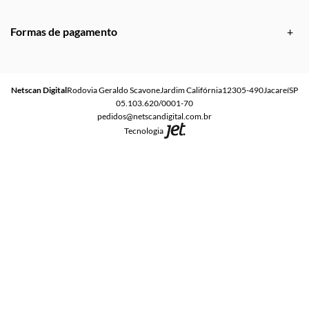
Formas de pagamento
Netscan Digital
Rodovia Geraldo Scavone
Jardim Califórnia
12305-490
Jacareí
SP
05.103.620/0001-70
pedidos@netscandigital.com.br
Tecnologia