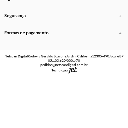
Segurança
Formas de pagamento
Netscan Digital
Rodovia Geraldo Scavone
Jardim Califórnia
12305-490
Jacareí
SP
05.103.620/0001-70
pedidos@netscandigital.com.br
Tecnologia