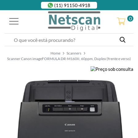
(11) 91150-4918
0
Home
Scanners
Scanner Canon imageFORMULA DR-M160II, 60ppm, Duplex (frente e verso)