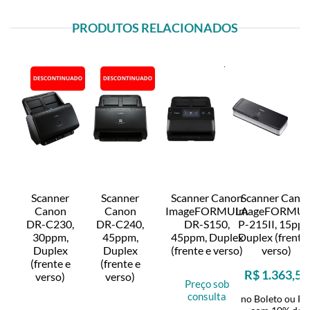
PRODUTOS RELACIONADOS
Scanner
Scanner
Scanner Canon
Scanner Cano
Canon
Canon
ImageFORMULA
ImageFORMU
DR-C230,
DR-C240,
DR-S150,
P-215II, 15ppm
30ppm,
45ppm,
45ppm, Duplex
Duplex (frente
Duplex
Duplex
(frente e verso)
verso)
(frente e
(frente e
R$ 1.363,50
verso)
verso)
Preço sob
consulta
no Boleto ou Pi