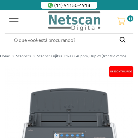
(11) 91150-4918
0
Home
Scanners
Scanner Fujitsu iX1600, 40ppm, Duplex (frente e verso)