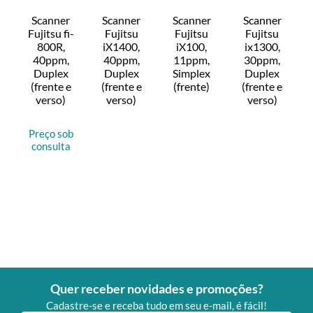
Scanner
Scanner
Scanner
Scanner
Fujitsu fi-
Fujitsu
Fujitsu
Fujitsu
800R,
iX1400,
iX100,
ix1300,
40ppm,
40ppm,
11ppm,
30ppm,
Duplex
Duplex
Simplex
Duplex
(frente e
(frente e
(frente)
(frente e
verso)
verso)
verso)
Preço sob
consulta
Quer receber novidades e promoções?
Cadastre-se e receba tudo em seu e-mail, é fácil!