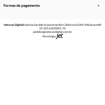
Formas de pagamento
Netscan Digital
Rodovia Geraldo Scavone
Jardim Califórnia
12305-490
Jacareí
SP
05.103.620/0001-70
pedidos@netscandigital.com.br
Tecnologia