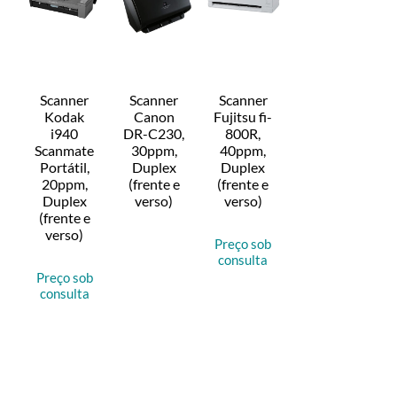
Scanner
Scanner
Scanner
Kodak
Canon
Fujitsu fi-
i940
DR-C230,
800R,
Scanmate
30ppm,
40ppm,
Portátil,
Duplex
Duplex
20ppm,
(frente e
(frente e
Duplex
verso)
verso)
(frente e
verso)
Preço sob
consulta
Preço sob
consulta