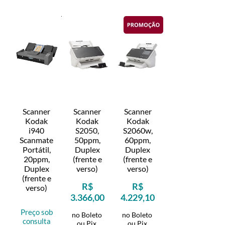
Scanner
Scanner
Scanner
Kodak
Kodak
Kodak
i940
S2050,
S2060w,
Scanmate
50ppm,
60ppm,
Portátil,
Duplex
Duplex
20ppm,
(frente e
(frente e
Duplex
verso)
verso)
(frente e
R$
R$
verso)
3.366,00
4.229,10
Preço sob
no Boleto
no Boleto
consulta
ou Pix
ou Pix