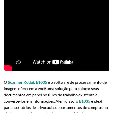
O
Scanner Kodak E1035
e o software de processamento de
imagem oferecem a você uma solução para colocar seus
documentos em papel no fluxo de trabalho existente e
convertê-los em informações. Além disso, o
E1035
é ideal
para escritórios de advocacia, departamentos de compras ou