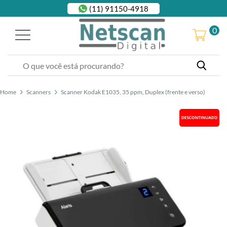
(11) 91150-4918
0
Home
Scanners
Scanner Kodak E1035, 35 ppm, Duplex (frente e verso)