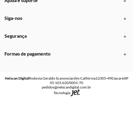
Ajuda e suporte
Siga-nos
Segurança
Formas de pagamento
Netscan Digital
Rodovia Geraldo Scavone
Jardim Califórnia
12305-490
Jacareí
SP
05.103.620/0001-70
pedidos@netscandigital.com.br
Tecnologia