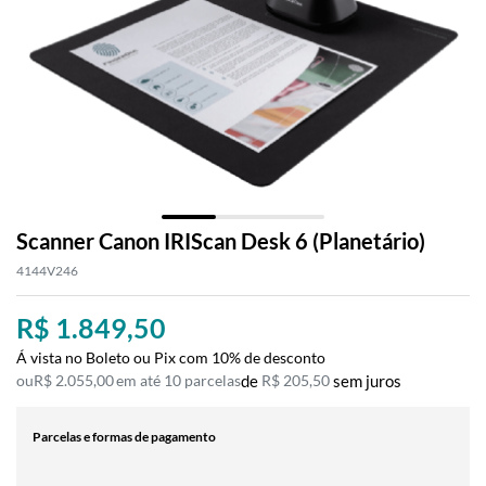
Scanner Canon IRIScan Desk 6 (Planetário)
4144V246
R$ 1.849,50
Á vista no Boleto ou Pix com 10% de desconto
R$ 2.055,00
10 parcelas
de
R$ 205,50
sem juros
Parcelas e formas de pagamento