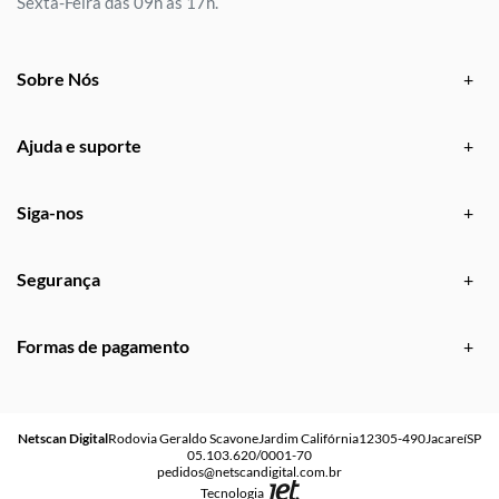
Sexta-Feira das 09h às 17h.
Sobre Nós
Ajuda e suporte
Siga-nos
Segurança
Formas de pagamento
Netscan Digital
Rodovia Geraldo Scavone
Jardim Califórnia
12305-490
Jacareí
SP
05.103.620/0001-70
pedidos@netscandigital.com.br
Tecnologia