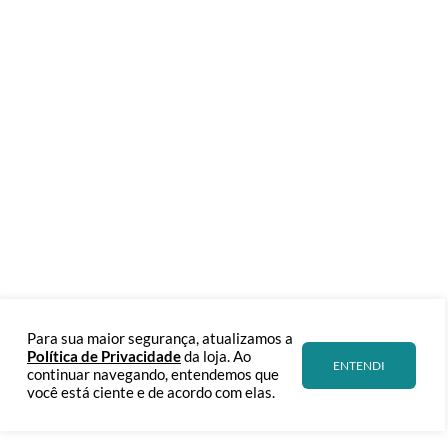
Horário de atendimento
Segunda a Quinta-Feira das 09h às 18h
Sexta-Feira das 09h às 17h.
Sobre Nós
Ajuda e suporte
Siga-nos
Segurança
Para sua maior segurança, atualizamos a
Formas de pagamento
Política de Privacidade
da loja. Ao
ENTENDI
continuar navegando, entendemos que
você está ciente e de acordo com elas.
Netscan Digital
Rodovia Geraldo Scavone
Jardim Califórnia
12305-490
Jacareí
SP